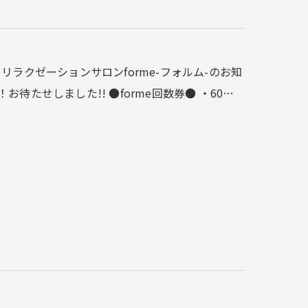
ラクゼーションサロンforme-フォルム-のお知
たせしました!! ●forme回数券● ・60…