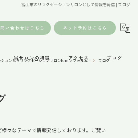
富山市のリラクゼーションサロンとして情報を発信 | ブログ
お問い合わせはこちら
ネット予約はこちら
当サロンの特徴
アクセス
ブログ
ションならリラクゼーションサロンforme-フォルム-
ブログ
ボディケア
グ
アロマリンパケア
ドライヘッドスパ
オーダーメイド施術
ど様々なテーマで情報発信しております。ご覧い